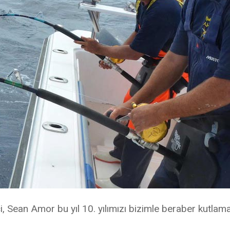
Katılımcılar
Turnuvaya Özel Otel
& Fırsatlar
Turnuvalar
2025 Alaçatı
2024 Alaçatı
2023 Alaçatı
2022 Alaçatı
2021 Alaçatı
2020 Alaçatı
2019 Alaçatı
i, Sean Amor bu yıl 10. yılımızı bizimle beraber kutlam
2018 Alaçatı